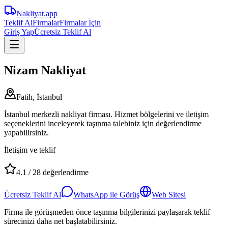
Nakliyat
.app
Teklif Al
Firmalar
Firmalar İçin
Giriş Yap
Ücretsiz Teklif Al
Nizam Nakliyat
Fatih, İstanbul
İstanbul merkezli nakliyat firması. Hizmet bölgelerini ve iletişim
seçeneklerini inceleyerek taşınma talebiniz için değerlendirme
yapabilirsiniz.
İletişim ve teklif
4.1
/
28
değerlendirme
Ücretsiz Teklif Al
WhatsApp ile Görüş
Web Sitesi
Firma ile görüşmeden önce taşınma bilgilerinizi paylaşarak teklif
sürecinizi daha net başlatabilirsiniz.