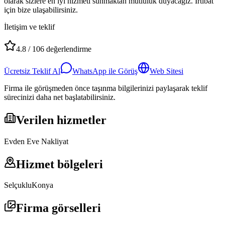
olarak sizlere en iyi hizmeti sunmaktan mutluluk duyacağız. İrtibat
için bize ulaşabilirsiniz.
İletişim ve teklif
4.8
/
106
değerlendirme
Ücretsiz Teklif Al
WhatsApp ile Görüş
Web Sitesi
Firma ile görüşmeden önce taşınma bilgilerinizi paylaşarak teklif
sürecinizi daha net başlatabilirsiniz.
Verilen hizmetler
Evden Eve Nakliyat
Hizmet bölgeleri
Selçuklu
Konya
Firma görselleri