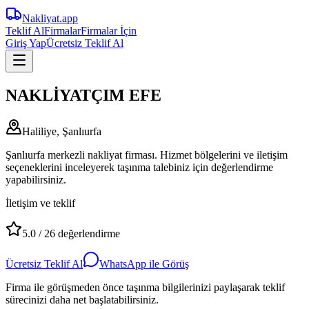
Nakliyat
.app
Teklif Al
Firmalar
Firmalar İçin
Giriş Yap
Ücretsiz Teklif Al
NAKLİYATÇIM EFE
Haliliye, Şanlıurfa
Şanlıurfa merkezli nakliyat firması. Hizmet bölgelerini ve iletişim
seçeneklerini inceleyerek taşınma talebiniz için değerlendirme
yapabilirsiniz.
İletişim ve teklif
5.0
/
26
değerlendirme
Ücretsiz Teklif Al
WhatsApp ile Görüş
Firma ile görüşmeden önce taşınma bilgilerinizi paylaşarak teklif
sürecinizi daha net başlatabilirsiniz.