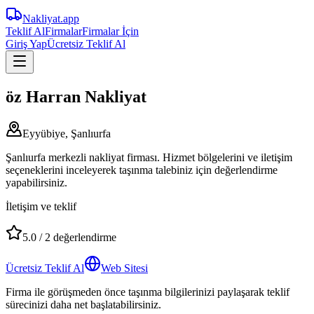
Nakliyat
.app
Teklif Al
Firmalar
Firmalar İçin
Giriş Yap
Ücretsiz Teklif Al
öz Harran Nakliyat
Eyyübiye, Şanlıurfa
Şanlıurfa merkezli nakliyat firması. Hizmet bölgelerini ve iletişim
seçeneklerini inceleyerek taşınma talebiniz için değerlendirme
yapabilirsiniz.
İletişim ve teklif
5.0
/
2
değerlendirme
Ücretsiz Teklif Al
Web Sitesi
Firma ile görüşmeden önce taşınma bilgilerinizi paylaşarak teklif
sürecinizi daha net başlatabilirsiniz.