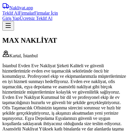
Nakliyat
.app
Teklif Al
Firmalar
Firmalar İçin
Giriş Yap
Ücretsiz Teklif Al
MAX NAKLİYAT
Kartal, İstanbul
İstanbul Evden Eve Nakliyat Şirketi Kaliteli ve güvenli
hizmetlerimizle evden eve taşımacılık sektöründe öncü bir
konumdayız. Profesyonel ekip ve ekipmanlarımızla müşterilerimize
en iyi hizmeti sunmayı hedefliyoruz. Evden eve nakliyat, ofis
taşımacılık, eşya depolama ve asansörlü nakliyat gibi birçok
hizmetimizle müşterilerimize kolaylık ve güvenilirlik sağlıyoruz.
Evden Eve Nakliyat Kurumsal bir dil ve profesyonel ekip ile ev
taşımacılığınızı huzurlu ve güvenli bir şekilde gerçekleştiriyoruz.
Ofis Taşımacılık Ofisinizin taşınma sürecini sorunsuz ve hızlı bir
şekilde gerçekleştiriyoruz, iş akışınızı aksatmadan yeni yerinize
taşınıyoruz. Eşya Depolama Eşyalarınızı güvenli ve uygun
koşullarda saklayarak ihtiyacınız olduğunda size teslim ediyoruz.
Asansörlü Nakliyat Yüksek katlı binalarda ve dar alanlarda taşıma