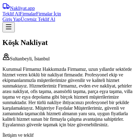
Nakliyat
.app
Teklif Al
Firmalar
Firmalar İçin
Giriş Yap
Ücretsiz Teklif Al
Köşk Nakliyat
Sultanbeyli, İstanbul
Kurumsal Firmamız Hakkımızda Firmamız, uzun yıllardır sektörde
hizmet veren köklü bir nakliyat firmasıdır. Profesyonel ekip ve
ekipmanlarımızla müşterilerimize güvenilir ve kaliteli hizmet
sunmaktayız. Hizmetlerimiz Firmamız, evden eve nakliyat, şehirler
arası nakliyat, ofis taşıma, asansörlü taşıma, parça eşya taşıma, villa
taşıma ve eşya depolama gibi birçok hizmeti müşterilerimize
sunmaktadır. Her türlü nakliye ihtiyacınızı profesyonel bir şekilde
karşılamaktayız. Müşteriye Faydalar Müşterilerimiz, güvenli ve
zamanında taşımacılık hizmeti almanın yanı sıra, uygun fiyatlarla
kaliteli hizmet sunan bir firmayla çalışma avantajına sahiptirler.
Eşyalarınızı güvenle taşımak için bize güvenebilirsiniz.
İletişim ve teklif