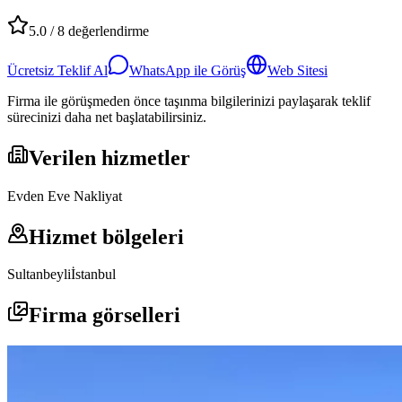
5.0
/
8
değerlendirme
Ücretsiz Teklif Al
WhatsApp ile Görüş
Web Sitesi
Firma ile görüşmeden önce taşınma bilgilerinizi paylaşarak teklif
sürecinizi daha net başlatabilirsiniz.
Verilen hizmetler
Evden Eve Nakliyat
Hizmet bölgeleri
Sultanbeyli
İstanbul
Firma görselleri