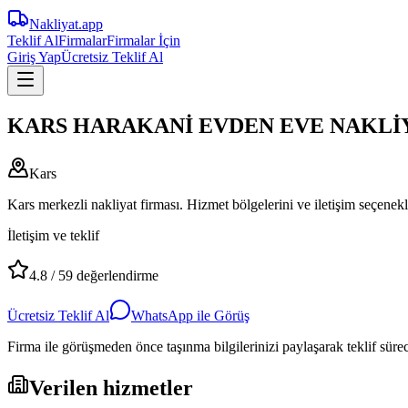
Nakliyat
.app
Teklif Al
Firmalar
Firmalar İçin
Giriş Yap
Ücretsiz Teklif Al
KARS HARAKANİ EVDEN EVE NAKLİ
Kars
Kars merkezli nakliyat firması. Hizmet bölgelerini ve iletişim seçenekl
İletişim ve teklif
4.8
/
59
değerlendirme
Ücretsiz Teklif Al
WhatsApp ile Görüş
Firma ile görüşmeden önce taşınma bilgilerinizi paylaşarak teklif süreci
Verilen hizmetler