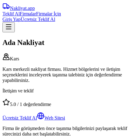
Nakliyat
.app
Teklif Al
Firmalar
Firmalar İçin
Giriş Yap
Ücretsiz Teklif Al
Ada Nakliyat
Kars
Kars merkezli nakliyat firması. Hizmet bölgelerini ve iletişim
seçeneklerini inceleyerek taşınma talebiniz için değerlendirme
yapabilirsiniz.
İletişim ve teklif
5.0
/
1
değerlendirme
Ücretsiz Teklif Al
Web Sitesi
Firma ile görüşmeden önce taşınma bilgilerinizi paylaşarak teklif
sürecinizi daha net başlatabilirsiniz.