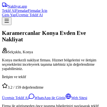
Nakliyat
.app
Teklif Al
Firmalar
Firmalar İçin
Giriş Yap
Ücretsiz Teklif Al
Karamercanlar Konya Evden Eve
Nakliyat
Selçuklu, Konya
Konya merkezli nakliyat firması. Hizmet bölgelerini ve iletişim
seçeneklerini inceleyerek taşınma talebiniz için değerlendirme
yapabilirsiniz.
İletişim ve teklif
3.2
/
159
değerlendirme
Ücretsiz Teklif Al
WhatsApp ile Görüş
Web Sitesi
Firma ile görüşmeden önce taşınma bilgilerinizi paylaşarak teklif