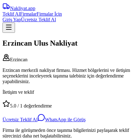
Nakliyat
.app
Teklif Al
Firmalar
Firmalar İçin
Giriş Yap
Ücretsiz Teklif Al
Erzincan Ulus Nakliyat
Erzincan
Erzincan merkezli nakliyat firması. Hizmet bölgelerini ve iletişim
seçeneklerini inceleyerek taşınma talebiniz için değerlendirme
yapabilirsiniz.
İletişim ve teklif
5.0
/
1
değerlendirme
Ücretsiz Teklif Al
WhatsApp ile Görüş
Firma ile görüşmeden önce taşınma bilgilerinizi paylaşarak teklif
sürecinizi daha net başlatabilirsiniz.