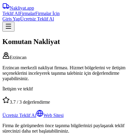
Nakliyat
.app
Teklif Al
Firmalar
Firmalar İçin
Giriş Yap
Ücretsiz Teklif Al
Komutan Nakliyat
Erzincan
Erzincan merkezli nakliyat firması. Hizmet bölgelerini ve iletişim
seçeneklerini inceleyerek taşınma talebiniz için değerlendirme
yapabilirsiniz.
İletişim ve teklif
3.7
/
3
değerlendirme
Ücretsiz Teklif Al
Web Sitesi
Firma ile görüşmeden önce taşınma bilgilerinizi paylaşarak teklif
sürecinizi daha net başlatabilirsiniz.