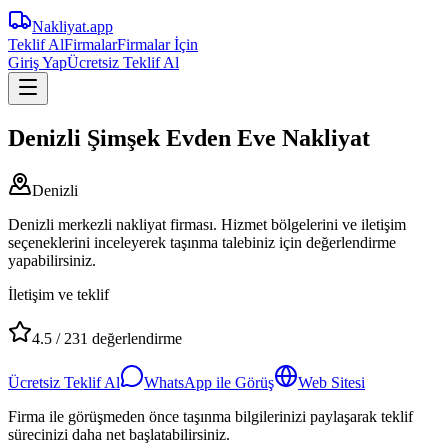
Nakliyat
.app
Teklif Al
Firmalar
Firmalar İçin
Giriş Yap
Ücretsiz Teklif Al
Denizli Şimşek Evden Eve Nakliyat
Denizli
Denizli merkezli nakliyat firması. Hizmet bölgelerini ve iletişim
seçeneklerini inceleyerek taşınma talebiniz için değerlendirme
yapabilirsiniz.
İletişim ve teklif
4.5
/
231
değerlendirme
Ücretsiz Teklif Al
WhatsApp ile Görüş
Web Sitesi
Firma ile görüşmeden önce taşınma bilgilerinizi paylaşarak teklif
sürecinizi daha net başlatabilirsiniz.