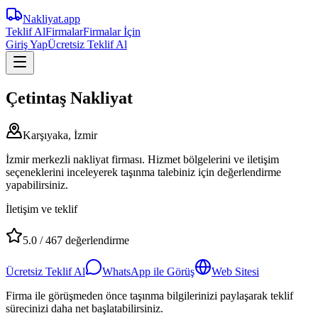
Nakliyat
.app
Teklif Al
Firmalar
Firmalar İçin
Giriş Yap
Ücretsiz Teklif Al
Çetintaş Nakliyat
Karşıyaka, İzmir
İzmir merkezli nakliyat firması. Hizmet bölgelerini ve iletişim
seçeneklerini inceleyerek taşınma talebiniz için değerlendirme
yapabilirsiniz.
İletişim ve teklif
5.0
/
467
değerlendirme
Ücretsiz Teklif Al
WhatsApp ile Görüş
Web Sitesi
Firma ile görüşmeden önce taşınma bilgilerinizi paylaşarak teklif
sürecinizi daha net başlatabilirsiniz.