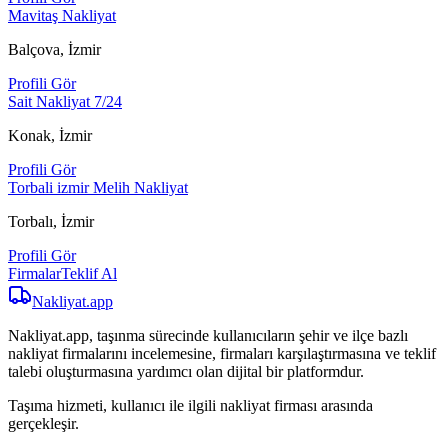
Mavitaş Nakliyat
Balçova, İzmir
Profili Gör
Sait Nakliyat 7/24
Konak, İzmir
Profili Gör
Torbali izmir Melih Nakliyat
Torbalı, İzmir
Profili Gör
Firmalar
Teklif Al
Nakliyat
.app
Nakliyat.app, taşınma sürecinde kullanıcıların şehir ve ilçe bazlı
nakliyat firmalarını incelemesine, firmaları karşılaştırmasına ve teklif
talebi oluşturmasına yardımcı olan dijital bir platformdur.
Taşıma hizmeti, kullanıcı ile ilgili nakliyat firması arasında
gerçekleşir.