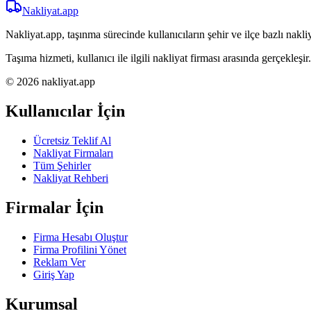
Nakliyat
.app
Nakliyat.app, taşınma sürecinde kullanıcıların şehir ve ilçe bazlı nakliy
Taşıma hizmeti, kullanıcı ile ilgili nakliyat firması arasında gerçekleşir.
© 2026 nakliyat.app
Kullanıcılar İçin
Ücretsiz Teklif Al
Nakliyat Firmaları
Tüm Şehirler
Nakliyat Rehberi
Firmalar İçin
Firma Hesabı Oluştur
Firma Profilini Yönet
Reklam Ver
Giriş Yap
Kurumsal