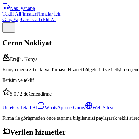
Nakliyat
.app
Teklif Al
Firmalar
Firmalar İçin
Giriş Yap
Ücretsiz Teklif Al
Ceran Nakliyat
Ereğli, Konya
Konya merkezli nakliyat firması. Hizmet bölgelerini ve iletişim seçenek
İletişim ve teklif
5.0
/
2
değerlendirme
Ücretsiz Teklif Al
WhatsApp ile Görüş
Web Sitesi
Firma ile görüşmeden önce taşınma bilgilerinizi paylaşarak teklif süreci
Verilen hizmetler