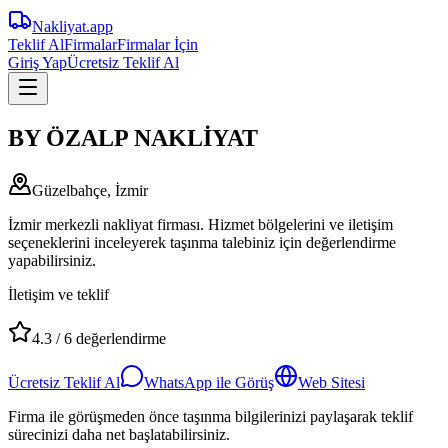
Nakliyat
.app
Teklif Al
Firmalar
Firmalar İçin
Giriş Yap
Ücretsiz Teklif Al
BY ÖZALP NAKLİYAT
Güzelbahçe, İzmir
İzmir merkezli nakliyat firması. Hizmet bölgelerini ve iletişim
seçeneklerini inceleyerek taşınma talebiniz için değerlendirme
yapabilirsiniz.
İletişim ve teklif
4.3
/
6
değerlendirme
Ücretsiz Teklif Al
WhatsApp ile Görüş
Web Sitesi
Firma ile görüşmeden önce taşınma bilgilerinizi paylaşarak teklif
sürecinizi daha net başlatabilirsiniz.