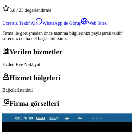
5.0
/
23
değerlendirme
Ücretsiz Teklif Al
WhatsApp ile Görüş
Web Sitesi
Firma ile görüşmeden önce taşınma bilgilerinizi paylaşarak teklif
sürecinizi daha net başlatabilirsiniz.
Verilen hizmetler
Evden Eve Nakliyat
Hizmet bölgeleri
Bağcılar
İstanbul
Firma görselleri