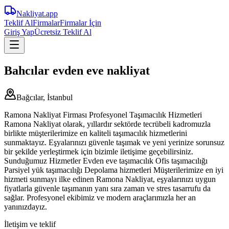
Nakliyat
.app
Teklif Al
Firmalar
Firmalar İçin
Giriş Yap
Ücretsiz Teklif Al
Bahcılar evden eve nakliyat
Bağcılar, İstanbul
Ramona Nakliyat Firması Profesyonel Taşımacılık Hizmetleri
Ramona Nakliyat olarak, yıllardır sektörde tecrübeli kadromuzla
birlikte müşterilerimize en kaliteli taşımacılık hizmetlerini
sunmaktayız. Eşyalarınızı güvenle taşımak ve yeni yerinize sorunsuz
bir şekilde yerleştirmek için bizimle iletişime geçebilirsiniz.
Sunduğumuz Hizmetler Evden eve taşımacılık Ofis taşımacılığı
Parsiyel yük taşımacılığı Depolama hizmetleri Müşterilerimize en iyi
hizmeti sunmayı ilke edinen Ramona Nakliyat, eşyalarınızı uygun
fiyatlarla güvenle taşımanın yanı sıra zaman ve stres tasarrufu da
sağlar. Profesyonel ekibimiz ve modern araçlarımızla her an
yanınızdayız.
İletişim ve teklif