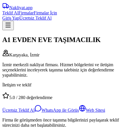
Nakliyat
.app
Teklif Al
Firmalar
Firmalar İçin
Giriş Yap
Ücretsiz Teklif Al
A1 EVDEN EVE TAŞIMACILIK
Karşıyaka, İzmir
İzmir merkezli nakliyat firması. Hizmet bölgelerini ve iletişim
seçeneklerini inceleyerek taşınma talebiniz için değerlendirme
yapabilirsiniz.
İletişim ve teklif
5.0
/
280
değerlendirme
Ücretsiz Teklif Al
WhatsApp ile Görüş
Web Sitesi
Firma ile görüşmeden önce taşınma bilgilerinizi paylaşarak teklif
sürecinizi daha net başlatabilirsiniz.