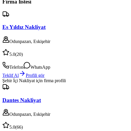
Firma listesi
Es Yıldız Nakliyat
Odunpazarı, Eskişehir
5.0
(
20
)
Telefon
WhatsApp
Teklif Al
Profili gör
Şehir İçi Nakliyat
için firma profili
Dantes Nakliyat
Odunpazarı, Eskişehir
5.0
(
66
)