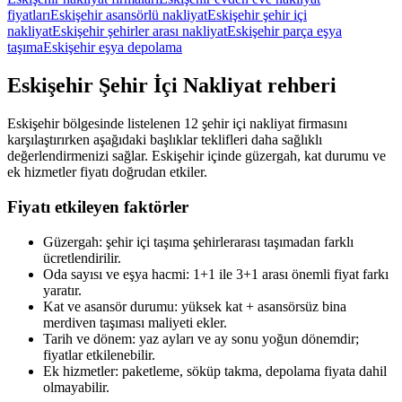
fiyatları
Eskişehir asansörlü nakliyat
Eskişehir şehir içi
nakliyat
Eskişehir şehirler arası nakliyat
Eskişehir parça eşya
taşıma
Eskişehir eşya depolama
Eskişehir
Şehir İçi Nakliyat
rehberi
Eskişehir bölgesinde listelenen 12 şehir içi nakliyat firmasını
karşılaştırırken aşağıdaki başlıklar teklifleri daha sağlıklı
değerlendirmenizi sağlar. Eskişehir içinde güzergah, kat durumu ve
ek hizmetler fiyatı doğrudan etkiler.
Fiyatı etkileyen faktörler
Güzergah: şehir içi taşıma şehirlerarası taşımadan farklı
ücretlendirilir.
Oda sayısı ve eşya hacmi: 1+1 ile 3+1 arası önemli fiyat farkı
yaratır.
Kat ve asansör durumu: yüksek kat + asansörsüz bina
merdiven taşıması maliyeti ekler.
Tarih ve dönem: yaz ayları ve ay sonu yoğun dönemdir;
fiyatlar etkilenebilir.
Ek hizmetler: paketleme, söküp takma, depolama fiyata dahil
olmayabilir.