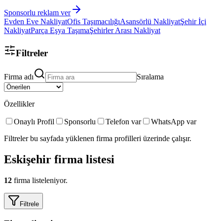
Sponsorlu reklam ver
Evden Eve Nakliyat
Ofis Taşımacılığı
Asansörlü Nakliyat
Şehir İçi
Nakliyat
Parça Eşya Taşıma
Şehirler Arası Nakliyat
Filtreler
Firma adı
Sıralama
Özellikler
Onaylı Profil
Sponsorlu
Telefon var
WhatsApp var
Filtreler bu sayfada yüklenen firma profilleri üzerinde çalışır.
Eskişehir
firma listesi
12
firma listeleniyor.
Filtrele