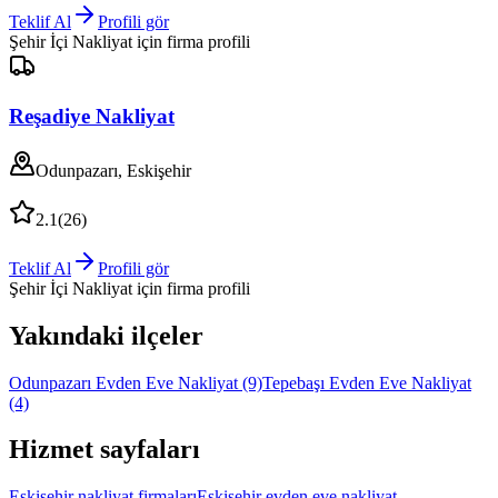
Teklif Al
Profili gör
Şehir İçi Nakliyat
için firma profili
Reşadiye Nakliyat
Odunpazarı, Eskişehir
2.1
(
26
)
Teklif Al
Profili gör
Şehir İçi Nakliyat
için firma profili
Yakındaki ilçeler
Odunpazarı Evden Eve Nakliyat
(9)
Tepebaşı Evden Eve Nakliyat
(4)
Hizmet sayfaları
Eskişehir nakliyat firmaları
Eskişehir evden eve nakliyat