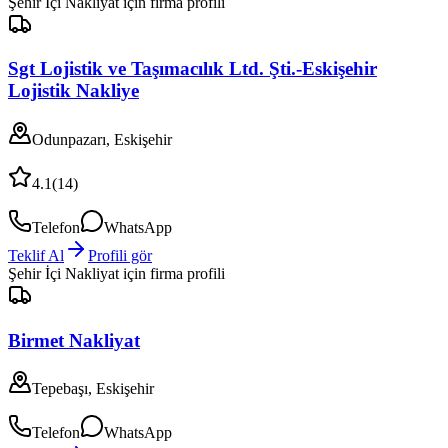
Şehir İçi Nakliyat
için firma profili
Sgt Lojistik ve Taşımacılık Ltd. Şti.-Eskişehir
Lojistik Nakliye
Odunpazarı, Eskişehir
4.1
(
14
)
Telefon
WhatsApp
Teklif Al
Profili gör
Şehir İçi Nakliyat
için firma profili
Birmet Nakliyat
Tepebaşı, Eskişehir
Telefon
WhatsApp