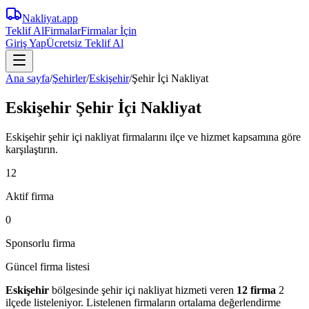
Nakliyat
.app
Teklif Al
Firmalar
Firmalar İçin
Giriş Yap
Ücretsiz Teklif Al
Ana sayfa
/
Şehirler
/
Eskişehir
/
Şehir İçi Nakliyat
Eskişehir Şehir İçi Nakliyat
Eskişehir şehir içi nakliyat firmalarını ilçe ve hizmet kapsamına göre
karşılaştırın.
12
Aktif firma
0
Sponsorlu firma
Güncel firma listesi
Eskişehir
bölgesinde
şehir içi nakliyat
hizmeti veren
12
firma
2
ilçede
listeleniyor.
Listelenen firmaların ortalama değerlendirme