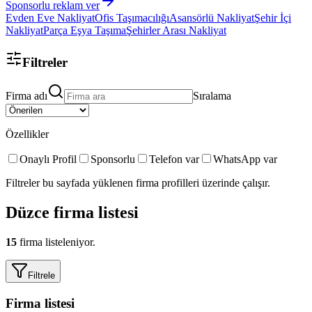
Sponsorlu reklam ver
Evden Eve Nakliyat
Ofis Taşımacılığı
Asansörlü Nakliyat
Şehir İçi
Nakliyat
Parça Eşya Taşıma
Şehirler Arası Nakliyat
Filtreler
Firma adı
Sıralama
Özellikler
Onaylı Profil
Sponsorlu
Telefon var
WhatsApp var
Filtreler bu sayfada yüklenen firma profilleri üzerinde çalışır.
Düzce
firma listesi
15
firma listeleniyor.
Filtrele
Firma listesi