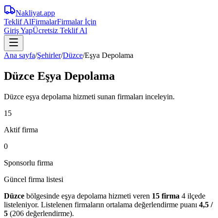
Nakliyat
.app
Teklif Al
Firmalar
Firmalar İçin
Giriş Yap
Ücretsiz Teklif Al
Ana sayfa
/
Şehirler
/
Düzce
/
Eşya Depolama
Düzce Eşya Depolama
Düzce eşya depolama hizmeti sunan firmaları inceleyin.
15
Aktif firma
0
Sponsorlu firma
Güncel firma listesi
Düzce
bölgesinde
eşya depolama
hizmeti veren
15
firma
4 ilçede
listeleniyor.
Listelenen firmaların ortalama değerlendirme puanı
4,5
/
5
(
206
değerlendirme).