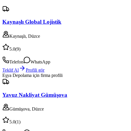
Kaynaşlı Global Lojistik
Kaynaşlı, Düzce
5.0
(
9
)
Telefon
WhatsApp
Teklif Al
Profili gör
Eşya Depolama
için firma profili
Yavuz Nakliyat Gümüşova
Gümüşova, Düzce
5.0
(
1
)