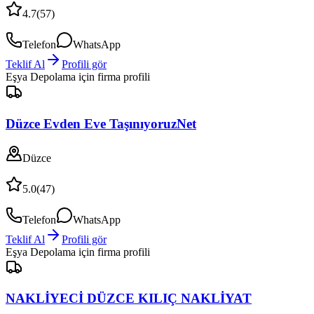
4.7
(
57
)
Telefon
WhatsApp
Teklif Al
Profili gör
Eşya Depolama
için firma profili
Düzce Evden Eve TaşınıyoruzNet
Düzce
5.0
(
47
)
Telefon
WhatsApp
Teklif Al
Profili gör
Eşya Depolama
için firma profili
NAKLİYECİ DÜZCE KILIÇ NAKLİYAT