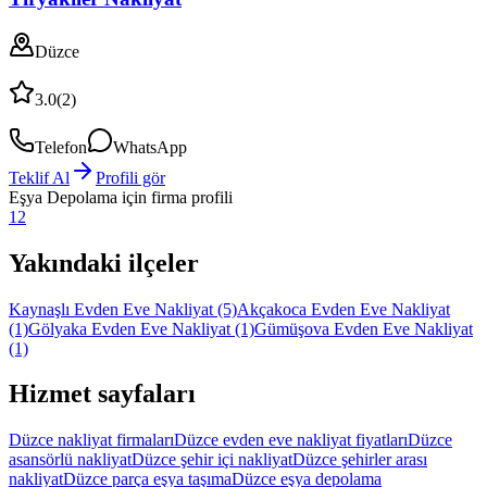
Düzce
3.0
(
2
)
Telefon
WhatsApp
Teklif Al
Profili gör
Eşya Depolama
için firma profili
1
2
Yakındaki ilçeler
Kaynaşlı Evden Eve Nakliyat
(5)
Akçakoca Evden Eve Nakliyat
(1)
Gölyaka Evden Eve Nakliyat
(1)
Gümüşova Evden Eve Nakliyat
(1)
Hizmet sayfaları
Düzce nakliyat firmaları
Düzce evden eve nakliyat fiyatları
Düzce
asansörlü nakliyat
Düzce şehir içi nakliyat
Düzce şehirler arası
nakliyat
Düzce parça eşya taşıma
Düzce eşya depolama