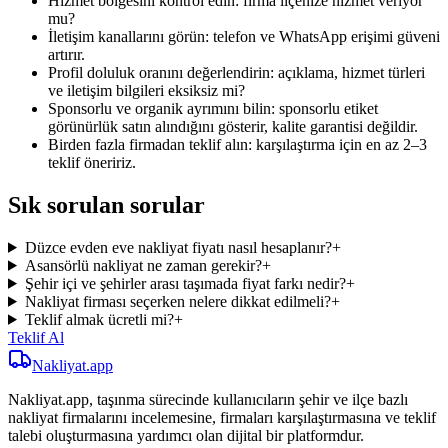
Hizmet bölgesini kontrol edin: firma ilçenize hizmet veriyor
mu?
İletişim kanallarını görün: telefon ve WhatsApp erişimi güveni
artırır.
Profil doluluk oranını değerlendirin: açıklama, hizmet türleri
ve iletişim bilgileri eksiksiz mi?
Sponsorlu ve organik ayrımını bilin: sponsorlu etiket
görünürlük satın alındığını gösterir, kalite garantisi değildir.
Birden fazla firmadan teklif alın: karşılaştırma için en az 2–3
teklif öneririz.
Sık sorulan sorular
Düzce evden eve nakliyat fiyatı nasıl hesaplanır?
+
Asansörlü nakliyat ne zaman gerekir?
+
Şehir içi ve şehirler arası taşımada fiyat farkı nedir?
+
Nakliyat firması seçerken nelere dikkat edilmeli?
+
Teklif almak ücretli mi?
+
Teklif Al
Nakliyat
.app
Nakliyat.app, taşınma sürecinde kullanıcıların şehir ve ilçe bazlı
nakliyat firmalarını incelemesine, firmaları karşılaştırmasına ve teklif
talebi oluşturmasına yardımcı olan dijital bir platformdur.