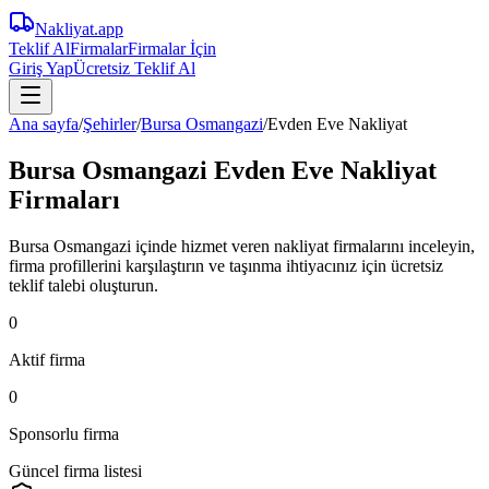
Nakliyat
.app
Teklif Al
Firmalar
Firmalar İçin
Giriş Yap
Ücretsiz Teklif Al
Ana sayfa
/
Şehirler
/
Bursa Osmangazi
/
Evden Eve Nakliyat
Bursa Osmangazi Evden Eve Nakliyat
Firmaları
Bursa Osmangazi içinde hizmet veren nakliyat firmalarını inceleyin,
firma profillerini karşılaştırın ve taşınma ihtiyacınız için ücretsiz
teklif talebi oluşturun.
0
Aktif firma
0
Sponsorlu firma
Güncel firma listesi