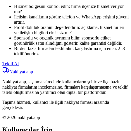
Hizmet bölgesini kontrol edin: firma ilçenize hizmet veriyor
mu?
İletişim kanallarını görün: telefon ve WhatsApp erişimi güveni
artırır.
Profil doluluk oranını değerlendirin: açıklama, hizmet türleri
ve iletişim bilgileri eksiksiz mi?
Sponsorlu ve organik ayrımını bilin: sponsorlu etiket
görünürlük satın alındığını gösterir, kalite garantisi değildir.
Birden fazla firmadan teklif alın: karşılaştırma için en az 2–3
teklif öneririz.
Teklif Al
Nakliyat
.app
Nakliyat.app, taşınma sürecinde kullanıcıların şehir ve ilçe bazlı
nakliyat firmalarını incelemesine, firmaları karşılaştırmasına ve teklif
talebi oluşturmasına yardımcı olan dijital bir platformdur.
Taşıma hizmeti, kullanıcı ile ilgili nakliyat firması arasında
gerçekleşir.
© 2026 nakliyat.app
Kullanıcılar İçin