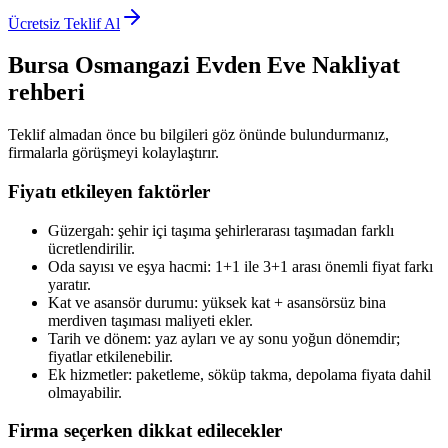
Ücretsiz Teklif Al
Bursa Osmangazi
Evden Eve Nakliyat
rehberi
Teklif almadan önce bu bilgileri göz önünde bulundurmanız,
firmalarla görüşmeyi kolaylaştırır.
Fiyatı etkileyen faktörler
Güzergah: şehir içi taşıma şehirlerarası taşımadan farklı
ücretlendirilir.
Oda sayısı ve eşya hacmi: 1+1 ile 3+1 arası önemli fiyat farkı
yaratır.
Kat ve asansör durumu: yüksek kat + asansörsüz bina
merdiven taşıması maliyeti ekler.
Tarih ve dönem: yaz ayları ve ay sonu yoğun dönemdir;
fiyatlar etkilenebilir.
Ek hizmetler: paketleme, söküp takma, depolama fiyata dahil
olmayabilir.
Firma seçerken dikkat edilecekler