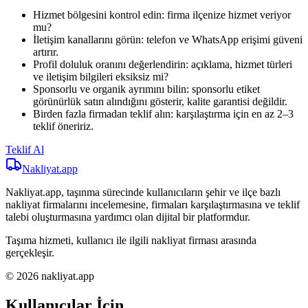
Hizmet bölgesini kontrol edin: firma ilçenize hizmet veriyor
mu?
İletişim kanallarını görün: telefon ve WhatsApp erişimi güveni
artırır.
Profil doluluk oranını değerlendirin: açıklama, hizmet türleri
ve iletişim bilgileri eksiksiz mi?
Sponsorlu ve organik ayrımını bilin: sponsorlu etiket
görünürlük satın alındığını gösterir, kalite garantisi değildir.
Birden fazla firmadan teklif alın: karşılaştırma için en az 2–3
teklif öneririz.
Teklif Al
Nakliyat
.app
Nakliyat.app, taşınma sürecinde kullanıcıların şehir ve ilçe bazlı
nakliyat firmalarını incelemesine, firmaları karşılaştırmasına ve teklif
talebi oluşturmasına yardımcı olan dijital bir platformdur.
Taşıma hizmeti, kullanıcı ile ilgili nakliyat firması arasında
gerçekleşir.
© 2026 nakliyat.app
Kullanıcılar İçin