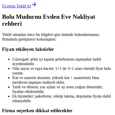
Ücretsiz Teklif Al
Bolu Mudurnu
Evden Eve Nakliyat
rehberi
Teklif almadan önce bu bilgileri göz önünde bulundurmanız,
firmalarla görüşmeyi kolaylaştırır.
Fiyatı etkileyen faktörler
Güzergah: şehir içi taşıma şehirlerarası taşımadan farklı
ücretlendirilir.
Oda sayısı ve eşya hacmi: 1+1 ile 3+1 arası önemli fiyat farkı
yaratır.
Kat ve asansör durumu: yüksek kat + asansörsüz bina
merdiven taşıması maliyeti ekler.
Tarih ve dönem: yaz ayları ve ay sonu yoğun dönemdir;
fiyatlar etkilenebilir.
Ek hizmetler: paketleme, söküp takma, depolama fiyata dahil
olmayabilir.
Firma seçerken dikkat edilecekler