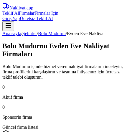
Nakliyat
.app
Teklif Al
Firmalar
Firmalar İçin
Giriş Yap
Ücretsiz Teklif Al
Ana sayfa
/
Şehirler
/
Bolu Mudurnu
/
Evden Eve Nakliyat
Bolu Mudurnu Evden Eve Nakliyat
Firmaları
Bolu Mudurnu içinde hizmet veren nakliyat firmalarını inceleyin,
firma profillerini karşılaştırın ve taşınma ihtiyacınız için ücretsiz
teklif talebi oluşturun.
0
Aktif firma
0
Sponsorlu firma
Güncel firma listesi