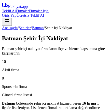
Nakliyat
.app
Teklif Al
Firmalar
Firmalar İçin
Giriş Yap
Ücretsiz Teklif Al
Ana sayfa
/
Şehirler
/
Batman
/
Şehir İçi Nakliyat
Batman Şehir İçi Nakliyat
Batman şehir içi nakliyat firmalarını ilçe ve hizmet kapsamına göre
karşılaştırın.
16
Aktif firma
0
Sponsorlu firma
Güncel firma listesi
Batman
bölgesinde
şehir içi nakliyat
hizmeti veren
16
firma
1
ilçede
listeleniyor.
Listelenen firmaların ortalama değerlendirme