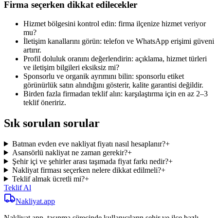
Firma seçerken dikkat edilecekler
Hizmet bölgesini kontrol edin: firma ilçenize hizmet veriyor
mu?
İletişim kanallarını görün: telefon ve WhatsApp erişimi güveni
artırır.
Profil doluluk oranını değerlendirin: açıklama, hizmet türleri
ve iletişim bilgileri eksiksiz mi?
Sponsorlu ve organik ayrımını bilin: sponsorlu etiket
görünürlük satın alındığını gösterir, kalite garantisi değildir.
Birden fazla firmadan teklif alın: karşılaştırma için en az 2–3
teklif öneririz.
Sık sorulan sorular
Batman evden eve nakliyat fiyatı nasıl hesaplanır?
+
Asansörlü nakliyat ne zaman gerekir?
+
Şehir içi ve şehirler arası taşımada fiyat farkı nedir?
+
Nakliyat firması seçerken nelere dikkat edilmeli?
+
Teklif almak ücretli mi?
+
Teklif Al
Nakliyat
.app
Nakliyat.app, taşınma sürecinde kullanıcıların şehir ve ilçe bazlı