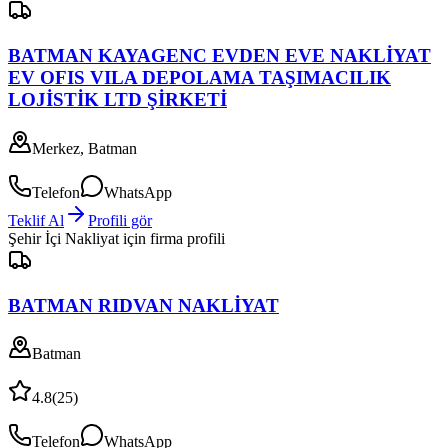
BATMAN KAYAGENC EVDEN EVE NAKLİYAT
EV OFIS VILA DEPOLAMA TAŞIMACILIK
LOJİSTİK LTD ŞİRKETİ
Merkez, Batman
Telefon
WhatsApp
Teklif Al
Profili gör
Şehir İçi Nakliyat
için firma profili
BATMAN RIDVAN NAKLİYAT
Batman
4.8
(
25
)
Telefon
WhatsApp