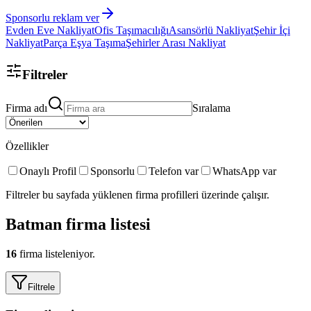
Sponsorlu reklam ver
Evden Eve Nakliyat
Ofis Taşımacılığı
Asansörlü Nakliyat
Şehir İçi
Nakliyat
Parça Eşya Taşıma
Şehirler Arası Nakliyat
Filtreler
Firma adı
Sıralama
Özellikler
Onaylı Profil
Sponsorlu
Telefon var
WhatsApp var
Filtreler bu sayfada yüklenen firma profilleri üzerinde çalışır.
Batman
firma listesi
16
firma listeleniyor.
Filtrele