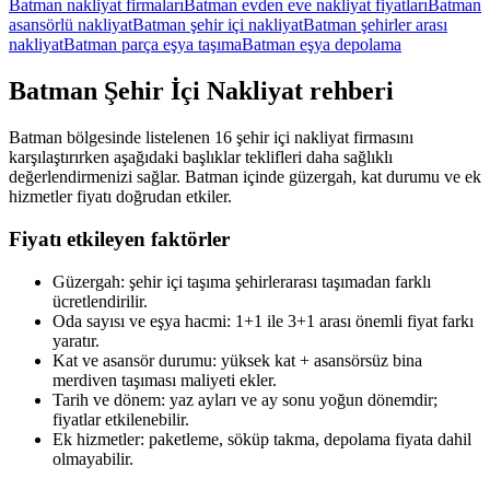
Batman nakliyat firmaları
Batman evden eve nakliyat fiyatları
Batman
asansörlü nakliyat
Batman şehir içi nakliyat
Batman şehirler arası
nakliyat
Batman parça eşya taşıma
Batman eşya depolama
Batman
Şehir İçi Nakliyat
rehberi
Batman bölgesinde listelenen 16 şehir içi nakliyat firmasını
karşılaştırırken aşağıdaki başlıklar teklifleri daha sağlıklı
değerlendirmenizi sağlar. Batman içinde güzergah, kat durumu ve ek
hizmetler fiyatı doğrudan etkiler.
Fiyatı etkileyen faktörler
Güzergah: şehir içi taşıma şehirlerarası taşımadan farklı
ücretlendirilir.
Oda sayısı ve eşya hacmi: 1+1 ile 3+1 arası önemli fiyat farkı
yaratır.
Kat ve asansör durumu: yüksek kat + asansörsüz bina
merdiven taşıması maliyeti ekler.
Tarih ve dönem: yaz ayları ve ay sonu yoğun dönemdir;
fiyatlar etkilenebilir.
Ek hizmetler: paketleme, söküp takma, depolama fiyata dahil
olmayabilir.