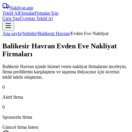
Nakliyat
.app
Teklif Al
Firmalar
Firmalar İçin
Giriş Yap
Ücretsiz Teklif Al
Ana sayfa
/
Şehirler
/
Balikesir Havran
/
Evden Eve Nakliyat
Balikesir Havran Evden Eve Nakliyat
Firmaları
Balikesir Havran içinde hizmet veren nakliyat firmalarını inceleyin,
firma profillerini karşılaştırın ve taşınma ihtiyacınız için ücretsiz
teklif talebi oluşturun.
0
Aktif firma
0
Sponsorlu firma
Güncel firma listesi