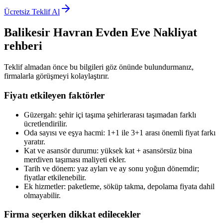
Ücretsiz Teklif Al
Balikesir Havran
Evden Eve Nakliyat
rehberi
Teklif almadan önce bu bilgileri göz önünde bulundurmanız,
firmalarla görüşmeyi kolaylaştırır.
Fiyatı etkileyen faktörler
Güzergah: şehir içi taşıma şehirlerarası taşımadan farklı
ücretlendirilir.
Oda sayısı ve eşya hacmi: 1+1 ile 3+1 arası önemli fiyat farkı
yaratır.
Kat ve asansör durumu: yüksek kat + asansörsüz bina
merdiven taşıması maliyeti ekler.
Tarih ve dönem: yaz ayları ve ay sonu yoğun dönemdir;
fiyatlar etkilenebilir.
Ek hizmetler: paketleme, söküp takma, depolama fiyata dahil
olmayabilir.
Firma seçerken dikkat edilecekler