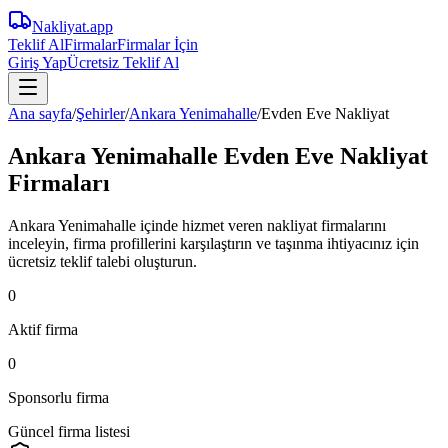
Nakliyat
.app
Teklif Al
Firmalar
Firmalar İçin
Giriş Yap
Ücretsiz Teklif Al
Ana sayfa
/
Şehirler
/
Ankara Yenimahalle
/
Evden Eve Nakliyat
Ankara Yenimahalle Evden Eve Nakliyat
Firmaları
Ankara Yenimahalle içinde hizmet veren nakliyat firmalarını
inceleyin, firma profillerini karşılaştırın ve taşınma ihtiyacınız için
ücretsiz teklif talebi oluşturun.
0
Aktif firma
0
Sponsorlu firma
Güncel firma listesi