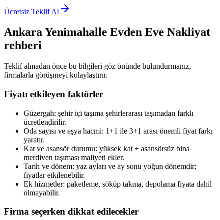
Ücretsiz Teklif Al
Ankara Yenimahalle
Evden Eve Nakliyat
rehberi
Teklif almadan önce bu bilgileri göz önünde bulundurmanız,
firmalarla görüşmeyi kolaylaştırır.
Fiyatı etkileyen faktörler
Güzergah: şehir içi taşıma şehirlerarası taşımadan farklı
ücretlendirilir.
Oda sayısı ve eşya hacmi: 1+1 ile 3+1 arası önemli fiyat farkı
yaratır.
Kat ve asansör durumu: yüksek kat + asansörsüz bina
merdiven taşıması maliyeti ekler.
Tarih ve dönem: yaz ayları ve ay sonu yoğun dönemdir;
fiyatlar etkilenebilir.
Ek hizmetler: paketleme, söküp takma, depolama fiyata dahil
olmayabilir.
Firma seçerken dikkat edilecekler