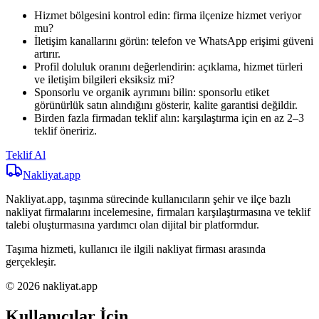
Hizmet bölgesini kontrol edin: firma ilçenize hizmet veriyor
mu?
İletişim kanallarını görün: telefon ve WhatsApp erişimi güveni
artırır.
Profil doluluk oranını değerlendirin: açıklama, hizmet türleri
ve iletişim bilgileri eksiksiz mi?
Sponsorlu ve organik ayrımını bilin: sponsorlu etiket
görünürlük satın alındığını gösterir, kalite garantisi değildir.
Birden fazla firmadan teklif alın: karşılaştırma için en az 2–3
teklif öneririz.
Teklif Al
Nakliyat
.app
Nakliyat.app, taşınma sürecinde kullanıcıların şehir ve ilçe bazlı
nakliyat firmalarını incelemesine, firmaları karşılaştırmasına ve teklif
talebi oluşturmasına yardımcı olan dijital bir platformdur.
Taşıma hizmeti, kullanıcı ile ilgili nakliyat firması arasında
gerçekleşir.
© 2026 nakliyat.app
Kullanıcılar İçin