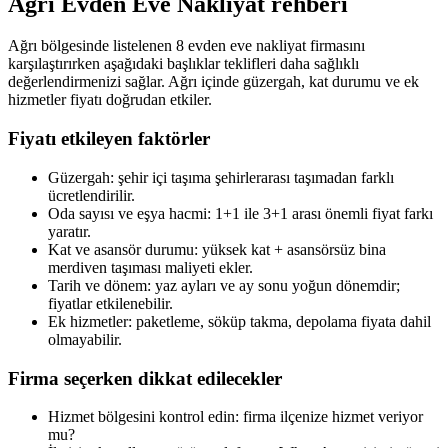
Ağrı
Evden Eve Nakliyat
rehberi
Ağrı bölgesinde listelenen 8 evden eve nakliyat firmasını
karşılaştırırken aşağıdaki başlıklar teklifleri daha sağlıklı
değerlendirmenizi sağlar. Ağrı içinde güzergah, kat durumu ve ek
hizmetler fiyatı doğrudan etkiler.
Fiyatı etkileyen faktörler
Güzergah: şehir içi taşıma şehirlerarası taşımadan farklı
ücretlendirilir.
Oda sayısı ve eşya hacmi: 1+1 ile 3+1 arası önemli fiyat farkı
yaratır.
Kat ve asansör durumu: yüksek kat + asansörsüz bina
merdiven taşıması maliyeti ekler.
Tarih ve dönem: yaz ayları ve ay sonu yoğun dönemdir;
fiyatlar etkilenebilir.
Ek hizmetler: paketleme, söküp takma, depolama fiyata dahil
olmayabilir.
Firma seçerken dikkat edilecekler
Hizmet bölgesini kontrol edin: firma ilçenize hizmet veriyor
mu?