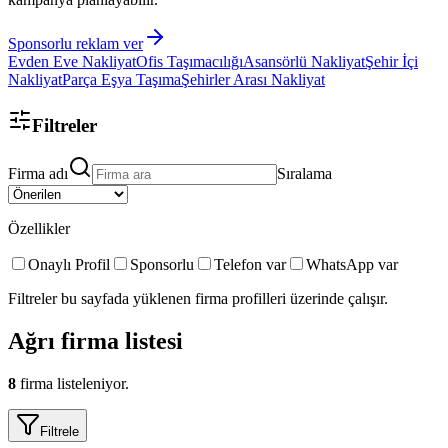
Sponsorlu reklam ver
Evden Eve Nakliyat
Ofis Taşımacılığı
Asansörlü Nakliyat
Şehir İçi
Nakliyat
Parça Eşya Taşıma
Şehirler Arası Nakliyat
Filtreler
Firma adı
Sıralama
Özellikler
Onaylı Profil
Sponsorlu
Telefon var
WhatsApp var
Filtreler bu sayfada yüklenen firma profilleri üzerinde çalışır.
Ağrı
firma listesi
8
firma listeleniyor.
Filtrele