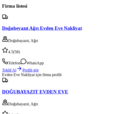
Firma listesi
Doğubeyazıt Ağrı Evden Eve Nakliyat
Doğubayazıt, Ağrı
4.5
(
58
)
Telefon
WhatsApp
Teklif Al
Profili gör
Evden Eve Nakliyat
için firma profili
DOĞUBAYAZIT EVDEN EVE
Doğubayazıt, Ağrı