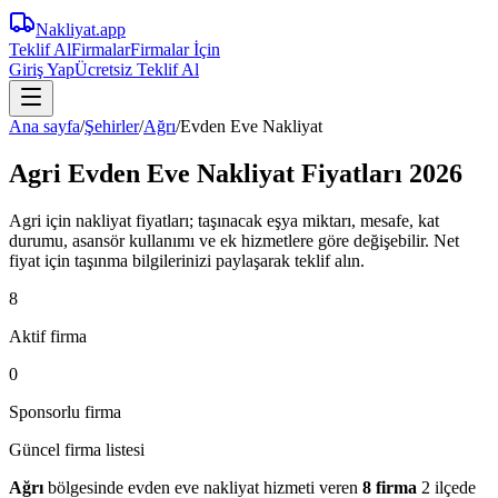
Nakliyat
.app
Teklif Al
Firmalar
Firmalar İçin
Giriş Yap
Ücretsiz Teklif Al
Ana sayfa
/
Şehirler
/
Ağrı
/
Evden Eve Nakliyat
Agri Evden Eve Nakliyat Fiyatları 2026
Agri için nakliyat fiyatları; taşınacak eşya miktarı, mesafe, kat
durumu, asansör kullanımı ve ek hizmetlere göre değişebilir. Net
fiyat için taşınma bilgilerinizi paylaşarak teklif alın.
8
Aktif firma
0
Sponsorlu firma
Güncel firma listesi
Ağrı
bölgesinde
evden eve nakliyat
hizmeti veren
8
firma
2 ilçede