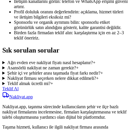
İletişim kanallarını görün: telefon ve WhatsApp erişimi güveni
artırır.
Profil doluluk oranını değerlendirin: açıklama, hizmet türleri
ve iletişim bilgileri eksiksiz mi?
Sponsorlu ve organik ayrımını bilin: sponsorlu etiket
görünürlük satın alındığını gösterir, kalite garantisi değildir.
Birden fazla firmadan teklif alın: karşılaştırma için en az 2–3
teklif öneririz.
Sık sorulan sorular
Ağrı evden eve nakliyat fiyatı nasıl hesaplanır?
+
Asansörlü nakliyat ne zaman gerekir?
+
Şehir içi ve şehirler arası taşımada fiyat farkı nedir?
+
Nakliyat firması seçerken nelere dikkat edilmeli?
+
Teklif almak ücretli mi?
+
Teklif Al
Nakliyat
.app
Nakliyat.app, taşınma sürecinde kullanıcıların şehir ve ilçe bazlı
nakliyat firmalarını incelemesine, firmaları karşılaştırmasına ve teklif
talebi oluşturmasına yardımcı olan dijital bir platformdur.
Taşıma hizmeti, kullanıcı ile ilgili nakliyat firması arasında