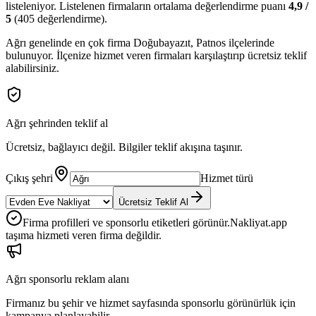
listeleniyor.
Listelenen firmaların ortalama değerlendirme puanı
4,9
/
5
(
405
değerlendirme).
Ağrı
genelinde en çok firma
Doğubayazıt, Patnos
ilçelerinde
bulunuyor. İlçenize hizmet veren firmaları karşılaştırıp ücretsiz teklif
alabilirsiniz.
Ağrı
şehrinden teklif al
Ücretsiz, bağlayıcı değil. Bilgiler teklif akışına taşınır.
Çıkış şehri
Hizmet türü
Ücretsiz Teklif Al
Firma profilleri ve sponsorlu etiketleri görünür.
Nakliyat.app
taşıma hizmeti veren firma değildir.
Ağrı
sponsorlu reklam alanı
Firmanız bu şehir ve hizmet sayfasında sponsorlu görünürlük için
kampanya planlayabilir.