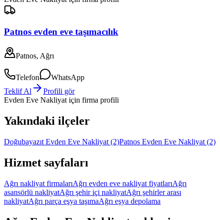
Patnos evden eve taşımacılık
Patnos, Ağrı
Telefon
WhatsApp
Teklif Al
Profili gör
Evden Eve Nakliyat
için firma profili
Yakındaki ilçeler
Doğubayazıt Evden Eve Nakliyat
(2)
Patnos Evden Eve Nakliyat
(2)
Hizmet sayfaları
Ağrı nakliyat firmaları
Ağrı evden eve nakliyat fiyatları
Ağrı
asansörlü nakliyat
Ağrı şehir içi nakliyat
Ağrı şehirler arası
nakliyat
Ağrı parça eşya taşıma
Ağrı eşya depolama