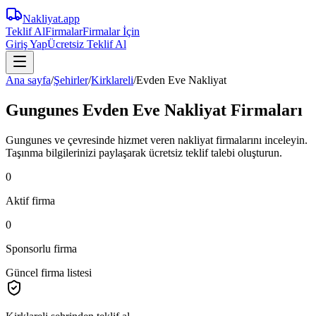
Nakliyat
.app
Teklif Al
Firmalar
Firmalar İçin
Giriş Yap
Ücretsiz Teklif Al
Ana sayfa
/
Şehirler
/
Kirklareli
/
Evden Eve Nakliyat
Gungunes Evden Eve Nakliyat Firmaları
Gungunes ve çevresinde hizmet veren nakliyat firmalarını inceleyin.
Taşınma bilgilerinizi paylaşarak ücretsiz teklif talebi oluşturun.
0
Aktif firma
0
Sponsorlu firma
Güncel firma listesi