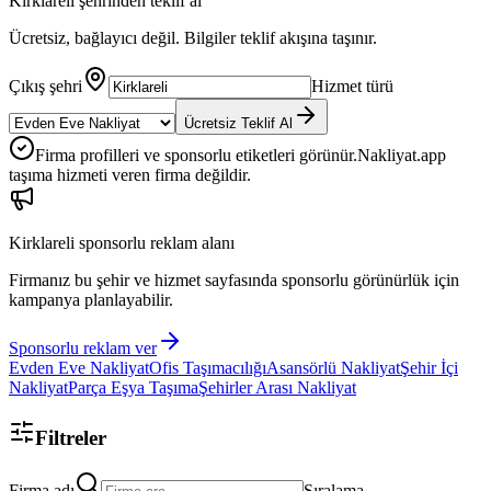
Kirklareli
şehrinden teklif al
Ücretsiz, bağlayıcı değil. Bilgiler teklif akışına taşınır.
Çıkış şehri
Hizmet türü
Ücretsiz Teklif Al
Firma profilleri ve sponsorlu etiketleri görünür.
Nakliyat.app
taşıma hizmeti veren firma değildir.
Kirklareli
sponsorlu reklam alanı
Firmanız bu şehir ve hizmet sayfasında sponsorlu görünürlük için
kampanya planlayabilir.
Sponsorlu reklam ver
Evden Eve Nakliyat
Ofis Taşımacılığı
Asansörlü Nakliyat
Şehir İçi
Nakliyat
Parça Eşya Taşıma
Şehirler Arası Nakliyat
Filtreler
Firma adı
Sıralama