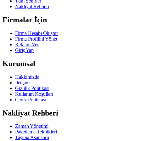
Tüm Şehirler
Nakliyat Rehberi
Firmalar İçin
Firma Hesabı Oluştur
Firma Profilini Yönet
Reklam Ver
Giriş Yap
Kurumsal
Hakkımızda
İletişim
Gizlilik Politikası
Kullanım Koşulları
Çerez Politikası
Nakliyat Rehberi
Zaman Yönetimi
Paketleme Teknikleri
Taşıma Asansörü