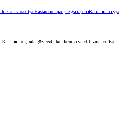
rler arası nakliyat
Kastamonu parça eşya taşıma
Kastamonu eşya
ar. Kastamonu içinde güzergah, kat durumu ve ek hizmetler fiyatı