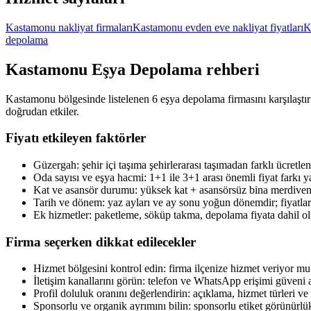
Kastamonu nakliyat firmaları
Kastamonu evden eve nakliyat fiyatları
K
depolama
Kastamonu
Eşya Depolama
rehberi
Kastamonu bölgesinde listelenen 6 eşya depolama firmasını karşılaştırı
doğrudan etkiler.
Fiyatı etkileyen faktörler
Güzergah: şehir içi taşıma şehirlerarası taşımadan farklı ücretlend
Oda sayısı ve eşya hacmi: 1+1 ile 3+1 arası önemli fiyat farkı ya
Kat ve asansör durumu: yüksek kat + asansörsüz bina merdiven t
Tarih ve dönem: yaz ayları ve ay sonu yoğun dönemdir; fiyatlar e
Ek hizmetler: paketleme, söküp takma, depolama fiyata dahil ol
Firma seçerken dikkat edilecekler
Hizmet bölgesini kontrol edin: firma ilçenize hizmet veriyor mu
İletişim kanallarını görün: telefon ve WhatsApp erişimi güveni ar
Profil doluluk oranını değerlendirin: açıklama, hizmet türleri ve i
Sponsorlu ve organik ayrımını bilin: sponsorlu etiket görünürlük sa