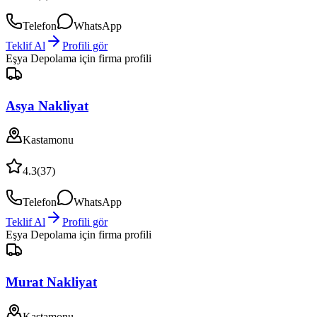
Telefon
WhatsApp
Teklif Al
Profili gör
Eşya Depolama
için firma profili
Asya Nakliyat
Kastamonu
4.3
(
37
)
Telefon
WhatsApp
Teklif Al
Profili gör
Eşya Depolama
için firma profili
Murat Nakliyat
Kastamonu