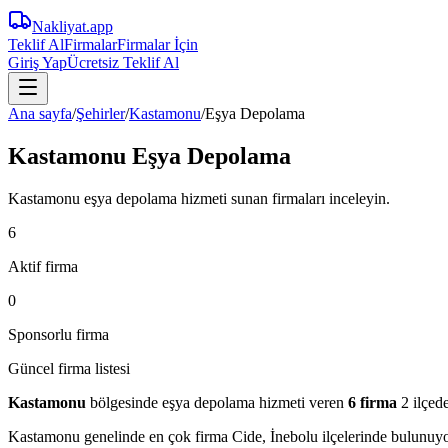
Nakliyat
.app
Teklif Al
Firmalar
Firmalar İçin
Giriş Yap
Ücretsiz Teklif Al
Ana sayfa
/
Şehirler
/
Kastamonu
/
Eşya Depolama
Kastamonu Eşya Depolama
Kastamonu eşya depolama hizmeti sunan firmaları inceleyin.
6
Aktif firma
0
Sponsorlu firma
Güncel firma listesi
Kastamonu
bölgesinde
eşya depolama
hizmeti veren
6
firma
2 ilçed
Kastamonu
genelinde en çok firma
Cide, İnebolu
ilçelerinde bulunuyor.