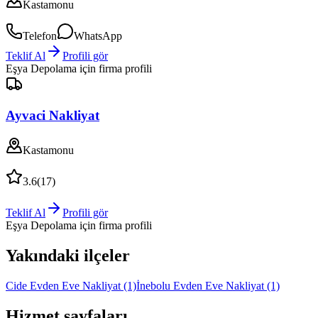
Kastamonu
Telefon
WhatsApp
Teklif Al
Profili gör
Eşya Depolama
için firma profili
Ayvaci Nakliyat
Kastamonu
3.6
(
17
)
Teklif Al
Profili gör
Eşya Depolama
için firma profili
Yakındaki ilçeler
Cide Evden Eve Nakliyat
(1)
İnebolu Evden Eve Nakliyat
(1)
Hizmet sayfaları