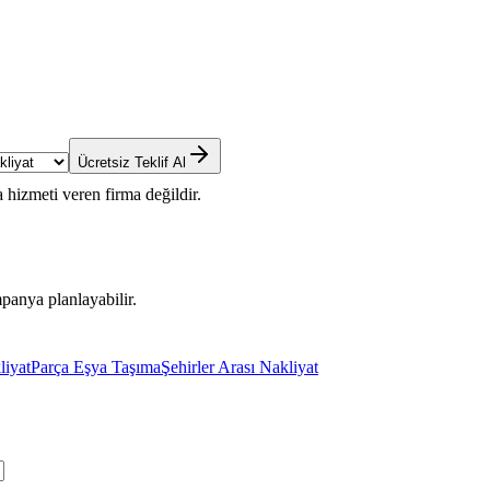
Ücretsiz Teklif Al
 hizmeti veren firma değildir.
panya planlayabilir.
liyat
Parça Eşya Taşıma
Şehirler Arası Nakliyat