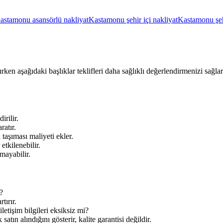
astamonu asansörlü nakliyat
Kastamonu şehir içi nakliyat
Kastamonu şehi
rken aşağıdaki başlıklar teklifleri daha sağlıklı değerlendirmenizi sağl
irilir.
ratır.
aşıması maliyeti ekler.
tkilenebilir.
mayabilir.
?
tırır.
letişim bilgileri eksiksiz mi?
tın alındığını gösterir, kalite garantisi değildir.