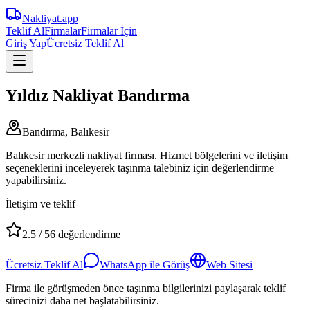
Nakliyat
.app
Teklif Al
Firmalar
Firmalar İçin
Giriş Yap
Ücretsiz Teklif Al
Yıldız Nakliyat Bandırma
Bandırma, Balıkesir
Balıkesir merkezli nakliyat firması. Hizmet bölgelerini ve iletişim
seçeneklerini inceleyerek taşınma talebiniz için değerlendirme
yapabilirsiniz.
İletişim ve teklif
2.5
/
56
değerlendirme
Ücretsiz Teklif Al
WhatsApp ile Görüş
Web Sitesi
Firma ile görüşmeden önce taşınma bilgilerinizi paylaşarak teklif
sürecinizi daha net başlatabilirsiniz.