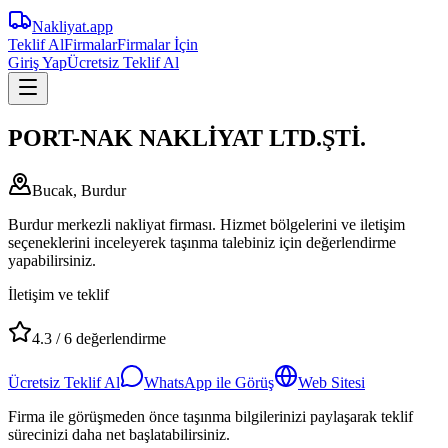
Nakliyat
.app
Teklif Al
Firmalar
Firmalar İçin
Giriş Yap
Ücretsiz Teklif Al
PORT-NAK NAKLİYAT LTD.ŞTİ.
Bucak, Burdur
Burdur merkezli nakliyat firması. Hizmet bölgelerini ve iletişim
seçeneklerini inceleyerek taşınma talebiniz için değerlendirme
yapabilirsiniz.
İletişim ve teklif
4.3
/
6
değerlendirme
Ücretsiz Teklif Al
WhatsApp ile Görüş
Web Sitesi
Firma ile görüşmeden önce taşınma bilgilerinizi paylaşarak teklif
sürecinizi daha net başlatabilirsiniz.