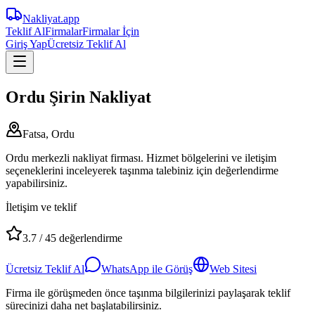
Nakliyat
.app
Teklif Al
Firmalar
Firmalar İçin
Giriş Yap
Ücretsiz Teklif Al
Ordu Şirin Nakliyat
Fatsa, Ordu
Ordu merkezli nakliyat firması. Hizmet bölgelerini ve iletişim
seçeneklerini inceleyerek taşınma talebiniz için değerlendirme
yapabilirsiniz.
İletişim ve teklif
3.7
/
45
değerlendirme
Ücretsiz Teklif Al
WhatsApp ile Görüş
Web Sitesi
Firma ile görüşmeden önce taşınma bilgilerinizi paylaşarak teklif
sürecinizi daha net başlatabilirsiniz.