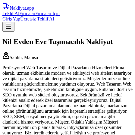
Nakliyat
.app
Teklif Al
Firmalar
Firmalar İçin
Giriş Yap
Ücretsiz Teklif Al
Nil Evden Eve Taşımacılık Nakliyat
Salihli, Manisa
Profesyonel Web Tasarım ve Dijital Pazarlama Hizmetleri Firma
olarak, uzman ekibimizle modern ve etkileyici web siteleri tasarlıyor
ve dijital pazarlama stratejileri geliştiriyoruz. Müşterilerimize online
varlıklarını güçlendirmelerine yardımcı oluyoruz. Web Tasarım Web
tasarım hizmetimizle, şirketinizin kimliğine uygun, kullanıcı dostu ve
SEO uyumlu web siteleri oluşturuyoruz. Sektörünüzü ve hedef
kitlenizi analiz ederek özel tasarımlar gerçekleştiriyoruz. Dijital
Pazarlama Dijital pazarlama alanında uzman ekibimiz, markanızın
online görünürlüğünü artırmak için kapsamlı stratejiler geliştiriyor.
SEO, SEM, sosyal medya yönetimi, e-posta pazarlama gibi
alanlarda hizmet veriyoruz. Müşteri Odaklı Yaklaşım Müşteri
memnuniyetini ön planda tutarak, ihtiyaçlarınıza özel çözümler
sunuyoruz. Bizi tercih ederek, şeffaf iletişim ve profesyonel