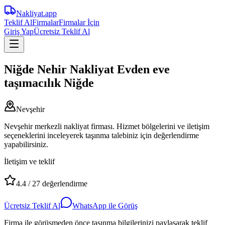
Nakliyat
.app
Teklif Al
Firmalar
Firmalar İçin
Giriş Yap
Ücretsiz Teklif Al
Niğde Nehir Nakliyat Evden eve
taşımacılık Niğde
Nevşehir
Nevşehir merkezli nakliyat firması. Hizmet bölgelerini ve iletişim
seçeneklerini inceleyerek taşınma talebiniz için değerlendirme
yapabilirsiniz.
İletişim ve teklif
4.4
/
27
değerlendirme
Ücretsiz Teklif Al
WhatsApp ile Görüş
Firma ile görüşmeden önce taşınma bilgilerinizi paylaşarak teklif