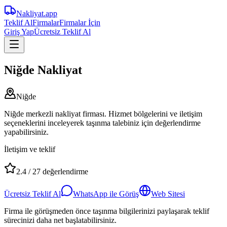
Nakliyat
.app
Teklif Al
Firmalar
Firmalar İçin
Giriş Yap
Ücretsiz Teklif Al
Niğde Nakliyat
Niğde
Niğde merkezli nakliyat firması. Hizmet bölgelerini ve iletişim
seçeneklerini inceleyerek taşınma talebiniz için değerlendirme
yapabilirsiniz.
İletişim ve teklif
2.4
/
27
değerlendirme
Ücretsiz Teklif Al
WhatsApp ile Görüş
Web Sitesi
Firma ile görüşmeden önce taşınma bilgilerinizi paylaşarak teklif
sürecinizi daha net başlatabilirsiniz.