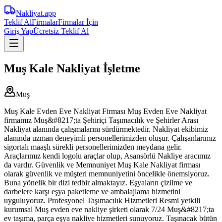
Nakliyat
.app
Teklif Al
Firmalar
Firmalar İçin
Giriş Yap
Ücretsiz Teklif Al
Muş Kale Nakliyat İşletme
Muş
Muş Kale Evden Eve Nakliyat Firması Muş Evden Eve Nakliyat
firmamız Muş&#8217;ta Şehiriçi Taşımacılık ve Şehirler Arası
Nakliyat alanında çalışmalarını sürdürmektedir. Nakliyat ekibimiz
alanında uzman deneyimli personellerimizden oluşur. Çalışanlarımız
sigortalı maaşlı sürekli personellerimizden meydana gelir.
Araçlarımız kendi logolu araçlar olup, Asansörlü Nakliye aracımız
da vardır. Güvenlik ve Memnuniyet Muş Kale Nakliyat firması
olarak güvenlik ve müşteri memnuniyetini öncelikle önemsiyoruz.
Buna yönelik bir dizi tedbir almaktayız. Eşyaların çizilme ve
darbelere karşı eşya paketleme ve ambalajlama hizmetini
uyguluyoruz. Profesyonel Taşımacılık Hizmetleri Resmi yetkili
kurumsal Muş evden eve nakliye şirketi olarak 7/24 Muş&#8217;ta
ev taşıma, parça eşya nakliye hizmetleri sunuyoruz. Taşınacak bütün