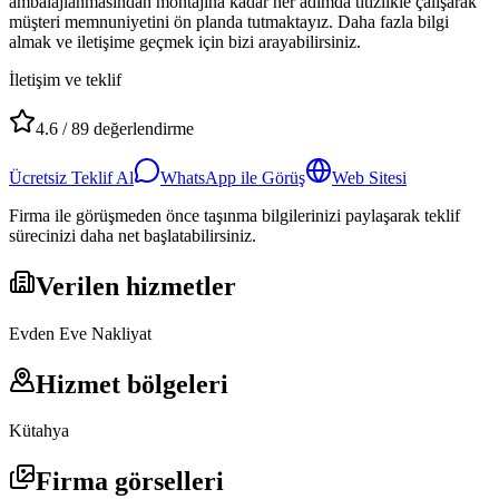
ambalajlanmasından montajına kadar her adımda titizlikle çalışarak
müşteri memnuniyetini ön planda tutmaktayız. Daha fazla bilgi
almak ve iletişime geçmek için bizi arayabilirsiniz.
İletişim ve teklif
4.6
/
89
değerlendirme
Ücretsiz Teklif Al
WhatsApp ile Görüş
Web Sitesi
Firma ile görüşmeden önce taşınma bilgilerinizi paylaşarak teklif
sürecinizi daha net başlatabilirsiniz.
Verilen hizmetler
Evden Eve Nakliyat
Hizmet bölgeleri
Kütahya
Firma görselleri