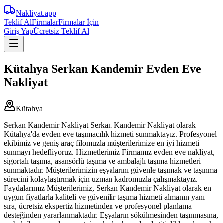
Nakliyat
.app
Teklif Al
Firmalar
Firmalar İçin
Giriş Yap
Ücretsiz Teklif Al
Kütahya Serkan Kandemir Evden Eve
Nakliyat
Kütahya
Serkan Kandemir Nakliyat Serkan Kandemir Nakliyat olarak
Kütahya'da evden eve taşımacılık hizmeti sunmaktayız. Profesyonel
ekibimiz ve geniş araç filomuzla müşterilerimize en iyi hizmeti
sunmayı hedefliyoruz. Hizmetlerimiz Firmamız evden eve nakliyat,
sigortalı taşıma, asansörlü taşıma ve ambalajlı taşıma hizmetleri
sunmaktadır. Müşterilerimizin eşyalarını güvenle taşımak ve taşınma
sürecini kolaylaştırmak için uzman kadromuzla çalışmaktayız.
Faydalarımız Müşterilerimiz, Serkan Kandemir Nakliyat olarak en
uygun fiyatlarla kaliteli ve güvenilir taşıma hizmeti almanın yanı
sıra, ücretsiz ekspertiz hizmetinden ve profesyonel planlama
desteğinden yararlanmaktadır. Eşyaların sökülmesinden taşınmasına,