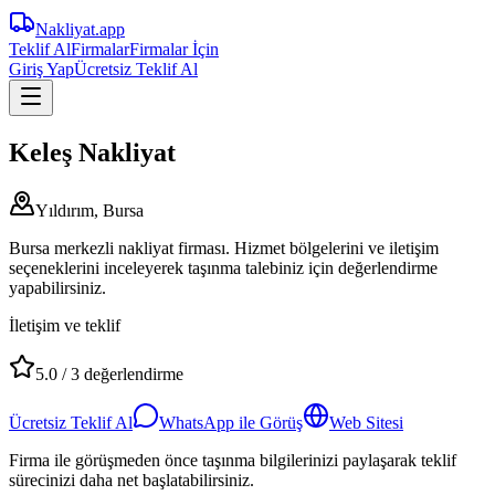
Nakliyat
.app
Teklif Al
Firmalar
Firmalar İçin
Giriş Yap
Ücretsiz Teklif Al
Keleş Nakliyat
Yıldırım, Bursa
Bursa merkezli nakliyat firması. Hizmet bölgelerini ve iletişim
seçeneklerini inceleyerek taşınma talebiniz için değerlendirme
yapabilirsiniz.
İletişim ve teklif
5.0
/
3
değerlendirme
Ücretsiz Teklif Al
WhatsApp ile Görüş
Web Sitesi
Firma ile görüşmeden önce taşınma bilgilerinizi paylaşarak teklif
sürecinizi daha net başlatabilirsiniz.