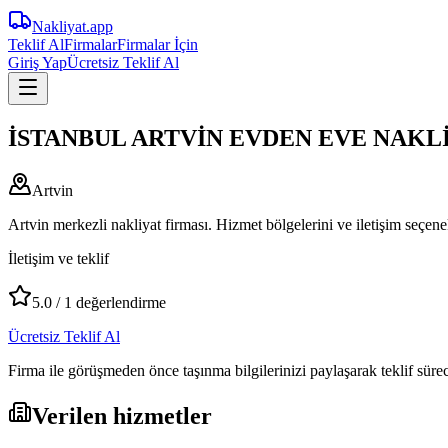
Nakliyat
.app
Teklif Al
Firmalar
Firmalar İçin
Giriş Yap
Ücretsiz Teklif Al
İSTANBUL ARTVİN EVDEN EVE NAKL
Artvin
Artvin merkezli nakliyat firması. Hizmet bölgelerini ve iletişim seçene
İletişim ve teklif
5.0
/
1
değerlendirme
Ücretsiz Teklif Al
Firma ile görüşmeden önce taşınma bilgilerinizi paylaşarak teklif süreci
Verilen hizmetler