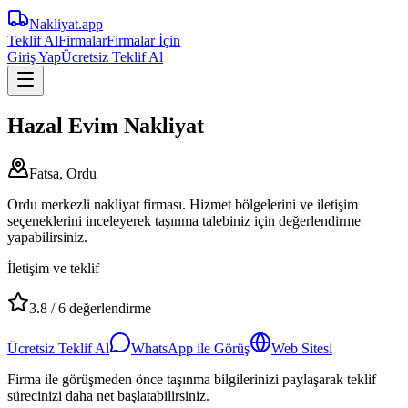
Nakliyat
.app
Teklif Al
Firmalar
Firmalar İçin
Giriş Yap
Ücretsiz Teklif Al
Hazal Evim Nakliyat
Fatsa, Ordu
Ordu merkezli nakliyat firması. Hizmet bölgelerini ve iletişim
seçeneklerini inceleyerek taşınma talebiniz için değerlendirme
yapabilirsiniz.
İletişim ve teklif
3.8
/
6
değerlendirme
Ücretsiz Teklif Al
WhatsApp ile Görüş
Web Sitesi
Firma ile görüşmeden önce taşınma bilgilerinizi paylaşarak teklif
sürecinizi daha net başlatabilirsiniz.