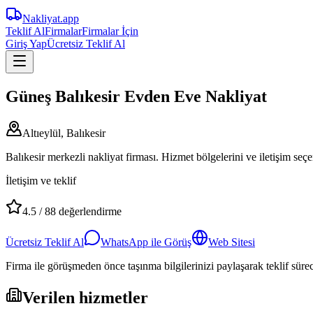
Nakliyat
.app
Teklif Al
Firmalar
Firmalar İçin
Giriş Yap
Ücretsiz Teklif Al
Güneş Balıkesir Evden Eve Nakliyat
Altıeylül, Balıkesir
Balıkesir merkezli nakliyat firması. Hizmet bölgelerini ve iletişim seçe
İletişim ve teklif
4.5
/
88
değerlendirme
Ücretsiz Teklif Al
WhatsApp ile Görüş
Web Sitesi
Firma ile görüşmeden önce taşınma bilgilerinizi paylaşarak teklif süreci
Verilen hizmetler