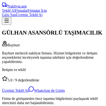
Nakliyat
.app
Teklif Al
Firmalar
Firmalar İçin
Giriş Yap
Ücretsiz Teklif Al
GÜLHAN ASANSÖRLÜ TAŞIMACILIK
Bayburt
Bayburt merkezli nakliyat firması. Hizmet bölgelerini ve iletişim
seçeneklerini inceleyerek taşınma talebiniz için değerlendirme
yapabilirsiniz.
İletişim ve teklif
5.0
/
9
değerlendirme
Ücretsiz Teklif Al
WhatsApp ile Görüş
Firma ile görüşmeden önce taşınma bilgilerinizi paylaşarak teklif
sürecinizi daha net başlatabilirsiniz.