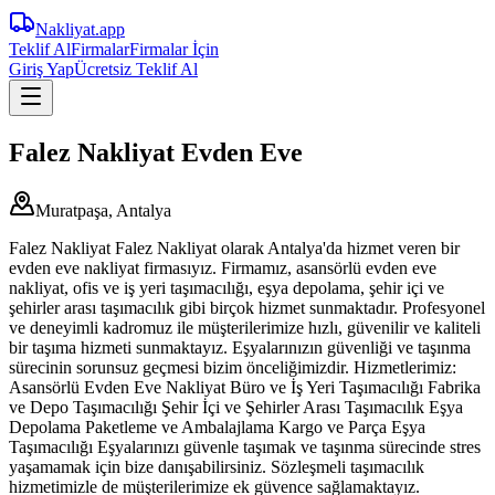
Nakliyat
.app
Teklif Al
Firmalar
Firmalar İçin
Giriş Yap
Ücretsiz Teklif Al
Falez Nakliyat Evden Eve
Muratpaşa, Antalya
Falez Nakliyat Falez Nakliyat olarak Antalya'da hizmet veren bir
evden eve nakliyat firmasıyız. Firmamız, asansörlü evden eve
nakliyat, ofis ve iş yeri taşımacılığı, eşya depolama, şehir içi ve
şehirler arası taşımacılık gibi birçok hizmet sunmaktadır. Profesyonel
ve deneyimli kadromuz ile müşterilerimize hızlı, güvenilir ve kaliteli
bir taşıma hizmeti sunmaktayız. Eşyalarınızın güvenliği ve taşınma
sürecinin sorunsuz geçmesi bizim önceliğimizdir. Hizmetlerimiz:
Asansörlü Evden Eve Nakliyat Büro ve İş Yeri Taşımacılığı Fabrika
ve Depo Taşımacılığı Şehir İçi ve Şehirler Arası Taşımacılık Eşya
Depolama Paketleme ve Ambalajlama Kargo ve Parça Eşya
Taşımacılığı Eşyalarınızı güvenle taşımak ve taşınma sürecinde stres
yaşamamak için bize danışabilirsiniz. Sözleşmeli taşımacılık
hizmetimizle de müşterilerimize ek güvence sağlamaktayız.