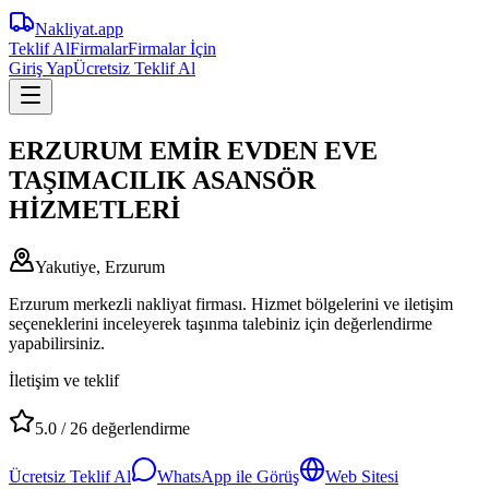
Nakliyat
.app
Teklif Al
Firmalar
Firmalar İçin
Giriş Yap
Ücretsiz Teklif Al
ERZURUM EMİR EVDEN EVE
TAŞIMACILIK ASANSÖR
HİZMETLERİ
Yakutiye, Erzurum
Erzurum merkezli nakliyat firması. Hizmet bölgelerini ve iletişim
seçeneklerini inceleyerek taşınma talebiniz için değerlendirme
yapabilirsiniz.
İletişim ve teklif
5.0
/
26
değerlendirme
Ücretsiz Teklif Al
WhatsApp ile Görüş
Web Sitesi