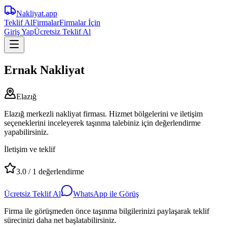
Nakliyat
.app
Teklif Al
Firmalar
Firmalar İçin
Giriş Yap
Ücretsiz Teklif Al
Ernak Nakliyat
Elazığ
Elazığ merkezli nakliyat firması. Hizmet bölgelerini ve iletişim
seçeneklerini inceleyerek taşınma talebiniz için değerlendirme
yapabilirsiniz.
İletişim ve teklif
3.0
/
1
değerlendirme
Ücretsiz Teklif Al
WhatsApp ile Görüş
Firma ile görüşmeden önce taşınma bilgilerinizi paylaşarak teklif
sürecinizi daha net başlatabilirsiniz.