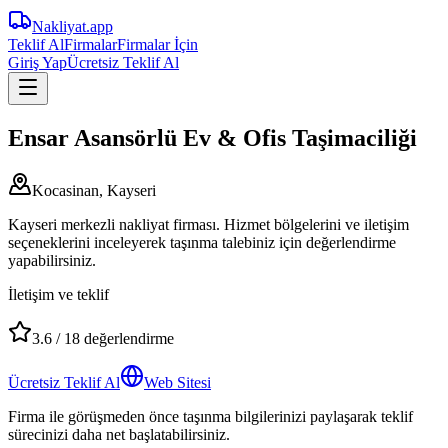
Nakliyat
.app
Teklif Al
Firmalar
Firmalar İçin
Giriş Yap
Ücretsiz Teklif Al
Ensar Asansörlü Ev & Ofis Taşimaciliği
Kocasinan, Kayseri
Kayseri merkezli nakliyat firması. Hizmet bölgelerini ve iletişim
seçeneklerini inceleyerek taşınma talebiniz için değerlendirme
yapabilirsiniz.
İletişim ve teklif
3.6
/
18
değerlendirme
Ücretsiz Teklif Al
Web Sitesi
Firma ile görüşmeden önce taşınma bilgilerinizi paylaşarak teklif
sürecinizi daha net başlatabilirsiniz.