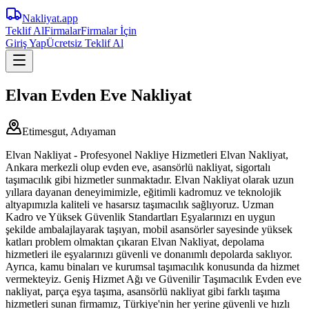
Nakliyat
.app
Teklif Al
Firmalar
Firmalar İçin
Giriş Yap
Ücretsiz Teklif Al
Elvan Evden Eve Nakliyat
Etimesgut, Adıyaman
Elvan Nakliyat - Profesyonel Nakliye Hizmetleri Elvan Nakliyat,
Ankara merkezli olup evden eve, asansörlü nakliyat, sigortalı
taşımacılık gibi hizmetler sunmaktadır. Elvan Nakliyat olarak uzun
yıllara dayanan deneyimimizle, eğitimli kadromuz ve teknolojik
altyapımızla kaliteli ve hasarsız taşımacılık sağlıyoruz. Uzman
Kadro ve Yüksek Güvenlik Standartları Eşyalarınızı en uygun
şekilde ambalajlayarak taşıyan, mobil asansörler sayesinde yüksek
katları problem olmaktan çıkaran Elvan Nakliyat, depolama
hizmetleri ile eşyalarınızı güvenli ve donanımlı depolarda saklıyor.
Ayrıca, kamu binaları ve kurumsal taşımacılık konusunda da hizmet
vermekteyiz. Geniş Hizmet Ağı ve Güvenilir Taşımacılık Evden eve
nakliyat, parça eşya taşıma, asansörlü nakliyat gibi farklı taşıma
hizmetleri sunan firmamız, Türkiye'nin her yerine güvenli ve hızlı