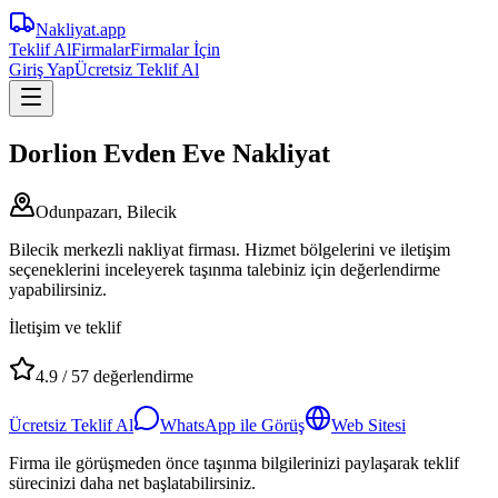
Nakliyat
.app
Teklif Al
Firmalar
Firmalar İçin
Giriş Yap
Ücretsiz Teklif Al
Dorlion Evden Eve Nakliyat
Odunpazarı, Bilecik
Bilecik merkezli nakliyat firması. Hizmet bölgelerini ve iletişim
seçeneklerini inceleyerek taşınma talebiniz için değerlendirme
yapabilirsiniz.
İletişim ve teklif
4.9
/
57
değerlendirme
Ücretsiz Teklif Al
WhatsApp ile Görüş
Web Sitesi
Firma ile görüşmeden önce taşınma bilgilerinizi paylaşarak teklif
sürecinizi daha net başlatabilirsiniz.