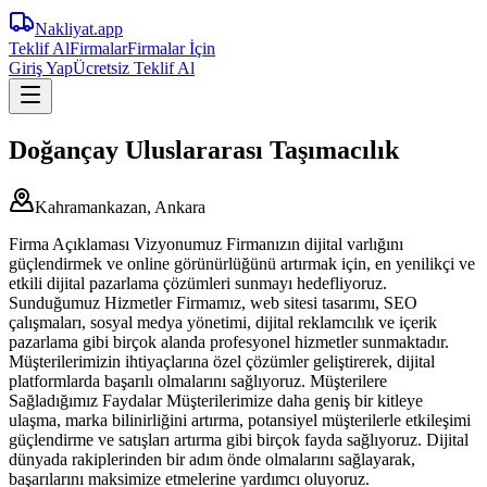
Nakliyat
.app
Teklif Al
Firmalar
Firmalar İçin
Giriş Yap
Ücretsiz Teklif Al
Doğançay Uluslararası Taşımacılık
Kahramankazan, Ankara
Firma Açıklaması Vizyonumuz Firmanızın dijital varlığını
güçlendirmek ve online görünürlüğünü artırmak için, en yenilikçi ve
etkili dijital pazarlama çözümleri sunmayı hedefliyoruz.
Sunduğumuz Hizmetler Firmamız, web sitesi tasarımı, SEO
çalışmaları, sosyal medya yönetimi, dijital reklamcılık ve içerik
pazarlama gibi birçok alanda profesyonel hizmetler sunmaktadır.
Müşterilerimizin ihtiyaçlarına özel çözümler geliştirerek, dijital
platformlarda başarılı olmalarını sağlıyoruz. Müşterilere
Sağladığımız Faydalar Müşterilerimize daha geniş bir kitleye
ulaşma, marka bilinirliğini artırma, potansiyel müşterilerle etkileşimi
güçlendirme ve satışları artırma gibi birçok fayda sağlıyoruz. Dijital
dünyada rakiplerinden bir adım önde olmalarını sağlayarak,
başarılarını maksimize etmelerine yardımcı oluyoruz.