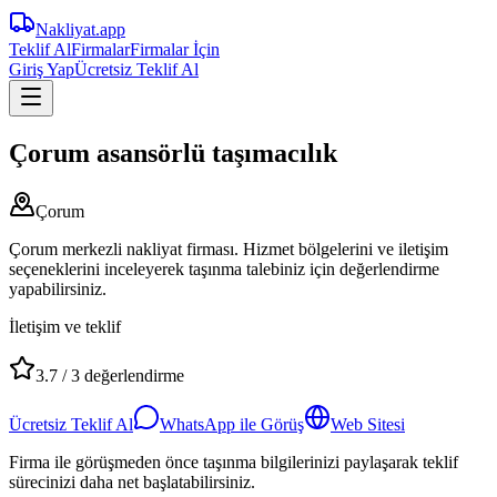
Nakliyat
.app
Teklif Al
Firmalar
Firmalar İçin
Giriş Yap
Ücretsiz Teklif Al
Çorum asansörlü taşımacılık
Çorum
Çorum merkezli nakliyat firması. Hizmet bölgelerini ve iletişim
seçeneklerini inceleyerek taşınma talebiniz için değerlendirme
yapabilirsiniz.
İletişim ve teklif
3.7
/
3
değerlendirme
Ücretsiz Teklif Al
WhatsApp ile Görüş
Web Sitesi
Firma ile görüşmeden önce taşınma bilgilerinizi paylaşarak teklif
sürecinizi daha net başlatabilirsiniz.