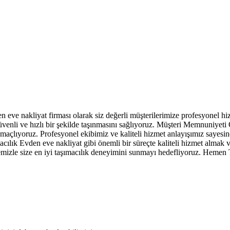
e nakliyat firması olarak siz değerli müşterilerimize profesyonel hizmet
 güvenli ve hızlı bir şekilde taşınmasını sağlıyoruz. Müşteri Memnuniye
açlıyoruz. Profesyonel ekibimiz ve kaliteli hizmet anlayışımız sayesind
ılık Evden eve nakliyat gibi önemli bir süreçte kaliteli hizmet almak v
zemizle size en iyi taşımacılık deneyimini sunmayı hedefliyoruz. Hemen 