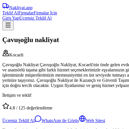
Nakliyat
.app
Teklif Al
Firmalar
Firmalar İçin
Giriş Yap
Ücretsiz Teklif Al
Çavuşoğlu nakliyat
Kocaeli
Çavuşoğlu Nakliyat Çavuşoğlu Nakliyat, Kocaeli'nin önde gelen evden ev
ve asansörlü taşıma gibi farklı hizmet seçeneklerimizle eşyalarınızın
işlemimizde müşterilerimizin memnuniyetini en üst seviyede tutmayı am
yerinize taşıyoruz. Çavuşoğlu Nakliyat ile Kazançlı ve Güvenli Taşımac
için doğru tercih olacaktır. Uygun fiyatlarımız ve geniş hizmet yelpa
İletişim ve teklif
4.8
/
125
değerlendirme
Ücretsiz Teklif Al
WhatsApp ile Görüş
Web Sitesi