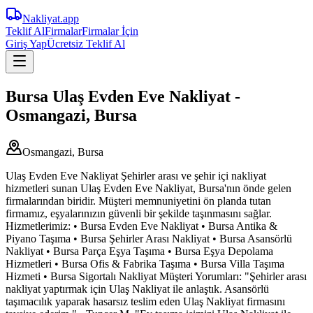
Nakliyat
.app
Teklif Al
Firmalar
Firmalar İçin
Giriş Yap
Ücretsiz Teklif Al
Bursa Ulaş Evden Eve Nakliyat -
Osmangazi, Bursa
Osmangazi, Bursa
Ulaş Evden Eve Nakliyat Şehirler arası ve şehir içi nakliyat
hizmetleri sunan Ulaş Evden Eve Nakliyat, Bursa'nın önde gelen
firmalarından biridir. Müşteri memnuniyetini ön planda tutan
firmamız, eşyalarınızın güvenli bir şekilde taşınmasını sağlar.
Hizmetlerimiz: • Bursa Evden Eve Nakliyat • Bursa Antika &
Piyano Taşıma • Bursa Şehirler Arası Nakliyat • Bursa Asansörlü
Nakliyat • Bursa Parça Eşya Taşıma • Bursa Eşya Depolama
Hizmetleri • Bursa Ofis & Fabrika Taşıma • Bursa Villa Taşıma
Hizmeti • Bursa Sigortalı Nakliyat Müşteri Yorumları: "Şehirler arası
nakliyat yaptırmak için Ulaş Nakliyat ile anlaştık. Asansörlü
taşımacılık yaparak hasarsız teslim eden Ulaş Nakliyat firmasını