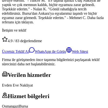
tavsiye ederim." - Tuncer M. "Ev taşıma işimizi Ulaş Nakliyat ile
yaptık ve çok memnun kaldık, hiçbir eşyamıza zarar gelmedi.
Teşekkür ederim." - Nalan K. "Gönül rahatlığıyla tercih
edebilirsiniz. Bursa'dan Ankara'ya eşyalarımız taşındı ve hiçbir
eşyamız zarar görmedi. Teşekkür ederim." - Mehmet C. Daha fazla
referans için tıklayın.
İletişim ve teklif
4.9
/
83
değerlendirme
Ücretsiz Teklif Al
WhatsApp ile Görüş
Web Sitesi
Firma ile görüşmeden önce taşınma bilgilerinizi paylaşarak teklif
sürecinizi daha net başlatabilirsiniz.
Verilen hizmetler
Evden Eve Nakliyat
Hizmet bölgeleri
Osmangazi
Bursa